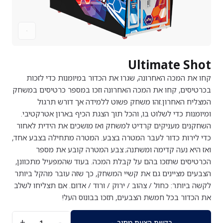
מכונות ספורט
מכונות ספורט
מכונות ממכר אוטומטיות
מכונות ממכר אוטומטיות
אביזרים
אביזרים
Ultimate Shot
קחו את המכה האחרונה, שגרו את הכדור במיומנות כדי לזכות
בכרטיסים, קחו את המכה האחרונה וזכו במספר כרטיסים במשחק
המצליח האחרון.זהו משחק פשוט ללמידה אך דורש תרגול
ומיומנות כדי לשלוט בו, והכל תוך הצגת הכיף בארון אטרקטיבי.
השחקנים מעניקים קרדיט למשחק ואז מושכים את הידית לאחור
כדי לירות כדור לעבר המטרה בצבע. המטרה מתחילה בצבע אחד,
ואז היא נעה קדימה ומשתנה; צבע המטרה קובע את מספר
הכרטיסים שתזכו בהם על קבלת המכה. בעוד שהמפעיל מתכוונן,
הצבעים מציינים גם את קשיי המשחק, כך שזה עובר מהקל ביותר
לקשה ביותר: כחול / צהוב / ירוק / ורוד / אדום. אם תצליחו לשלב
את הכדור בכל חמשת הצבעים, תזכו בבונוס העל!
+
−
1
←
בקשת הצעת מחיר