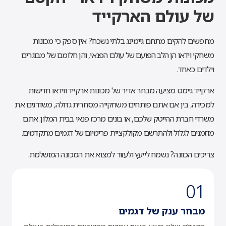
של עולם הארקייד
מחפשים להקים מתחם גיימינג בלתי נשכח? אין ספק כי מכונות
משחקי וידאו הן הלב הפועם של עולם הפנאי, והן חלומם של מבוגרים
וילדים כאחד.
ארקייד גיימס מציעה מבחר אדיר של מכונות ארקייד ווידאו חדישות
למכירה, בין אם אתם פותחים משחקייה מסחרית גדולה, משדרגים את
משרדי חברת ההייטק שלכם, או בונים מרכז פנאי בבית המלון. אתם
מוזמנים לגלול ולהתרשם מקולקציית פרימיום של דגמים מתקדמים.
צריכים הכוונה? נשמח לייעץ ולעזור למצוא את המכונה המושלמת.
01
מבחר ענק של דגמים