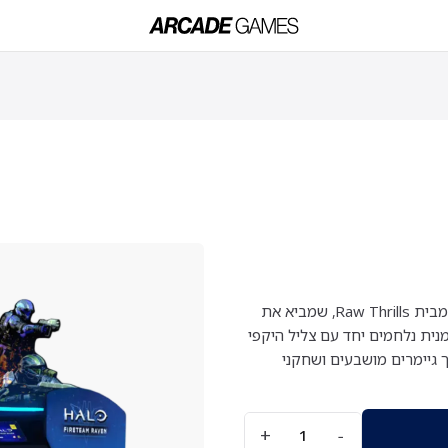
ים
מכונות משחק
ג'וקבוקס
סימולטורים
מכונות ספורט
מכונות אוטומ
Halo: Fireteam Raven הוא משחק ארקייד יריות Halo הרשמי מבית Raw Thrills, שמביא את
לם המשחקים. עד 4 שחקנים בו-זמנית נלחמים יחד עם צליל היקפי
קישור Xbox Live. משחק שמושך גיימרים מושבעים ושחקני
+
−
1