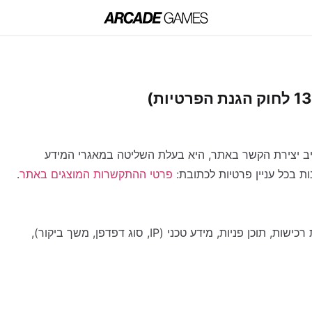
ים
מכונות משחק
ג'וקבוקס
סימולטורים
מכונות ספורט
מכונות אוטומ
כיב יצירת הקשר באתר, היא בעלת השליטה במאגרי המידע
ת בכל עניין פרטיות לכתובת:
פרטי ההתקשרות המוצגים באתר
.
שם, כתובת, טלפון, דוא״ל, פרטי תשלום, היסטוריית רכישות, תוכן פניות, מידע טכני (IP, סוג דפדפן, משך ביקור),