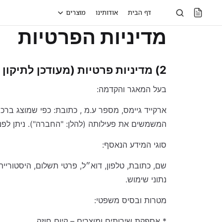
דף הבית
אודותינו
מוצרים
מדיניות הפרטיות
קידי רייד
מכונות מציאות מדומה
מכונות פרס
2) מדיניות פרטיות (מעודכן לתיקון 13 לחוק הגנת הפרטיות)
בעל המאגר והקדמה:
ארקייד גיימס, מספר ע.מ , כתובת: כפי שמוצג בר
המשמשים את פעילותה (להלן: "החברה"). ניתן לפנו
קידי רייד
קידי רייד
סוגי המידע הנאסף:
מכונות מציאות מדומה
מכונות מציאות מדומה
הקמת משחקיות
הקמת משחקיות
מנופי בובות ומכונות פרסים
מנופי בובות ומכונות פרסים
הקמת חללי משחק לחברות
הקמת חללי משחק לחברות
נתוני שימוש.
מכונות משחק
מכונות משחק
ג'וקבוקס
ג'וקבוקס
מטרות ובסיס משפטי:
סימולטורים
סימולטורים
* אספקת שירותים ומוצרים – קיום חוזה.